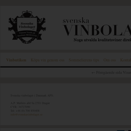
Vinbutiken
Köpa vin genom oss
Sommelierens tips
Om oss
Konta
← Föregående sida Visa
Svenska vinbolaget i Danmark APS:
A.P. Møllers allé 9a 2791 Dragør
CVR: 34727090
Tel: +46 (0) 708 850408
info@svenskavinbolaget.se