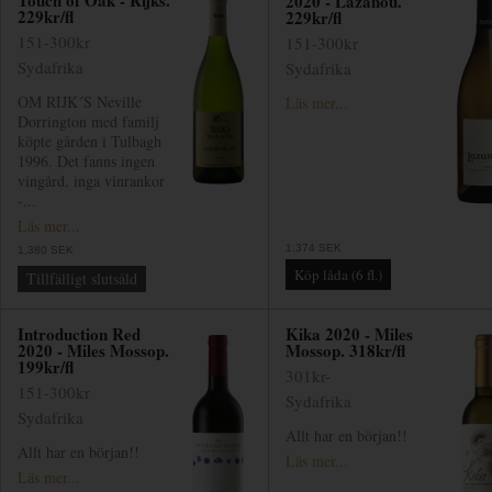
Touch of Oak - Rijks.
2020 - Lazanou.
229kr/fl
229kr/fl
151-300kr
151-300kr
Sydafrika
Sydafrika
OM RIJK´S Neville
Läs mer...
Dorrington med familj
köpte gården i Tulbagh
1996. Det fanns ingen
vingård, inga vinrankor
-...
Läs mer...
1,374 SEK
1,380 SEK
Tillfälligt slutsåld
Introduction Red
Kika 2020 - Miles
2020 - Miles Mossop.
Mossop. 318kr/fl
199kr/fl
301kr-
151-300kr
Sydafrika
Sydafrika
Allt har en början!!
Allt har en början!!
Läs mer...
Läs mer...