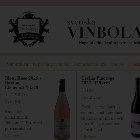
Vinbutiken
Köpa vin genom oss
Sommelierens tips
Om oss
Konta
Blom Rosé 2025 -
Cecilia Pinotage
Bartho
2022. 329kr/fl
Eksteen.275kr/fl
301kr-
151-300kr
Sydafrika
Sydafrika
Cecilia är resultatet av
En underbar
en önskan att kombinera
Sydafrikansk
en kärlek till musik och
"blomma"! Ett rosé i
vin till något som har
provencalsk stil.
potential att...
Läs mer...
Läs mer...