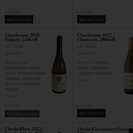
1,650 SEK
1,974 SEK
Chardonnay 2020 -
Chardonnay 2022 -
Topiary. 249kr/fl
Chamonix. 280kr/fl
151-300kr
151-300kr
Sydafrika
Sydafrika
Topiary är en
⭐⭐⭐⭐⭐ i Platters
sydafrikansk vingård
Guide, Sydafrikas
ägd av två kända franska
viktigaste vinkritiker!
vinodlare. Det är den
Läs mer...
enda helt franskägda
vingård...
Läs mer...
1,494 SEK
1,680 SEK
Tillfälligt slutsåld
Chenin Blanc 2023,
Chenin/Chardonnay/Viognie