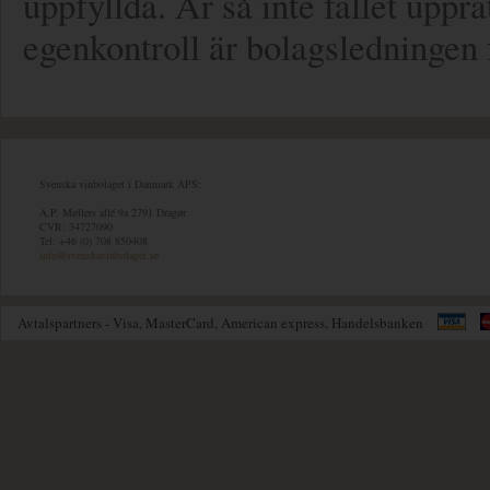
uppfyllda. Är så inte fallet uppr
egenkontroll är bolagsledningen
Svenska vinbolaget i Danmark APS:
A.P. Møllers allé 9a 2791 Dragør
CVR: 34727090
Tel: +46 (0) 708 850408
info@svenskavinbolaget.se
Avtalspartners - Visa, MasterCard, American express, Handelsbanken