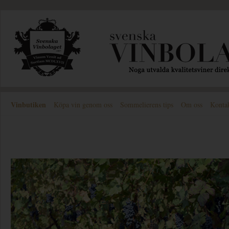
Vinbutiken
Köpa vin genom oss
Sommelierens tips
Om oss
Konta