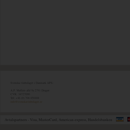
Svenska vinbolaget i Danmark APS:
A.P. Møllers allé 9a 2791 Dragør
CVR: 34727090
Tel: +46 (0) 708 850408
info@svenskavinbolaget.se
Avtalspartners - Visa, MasterCard, American express, Handelsbanken